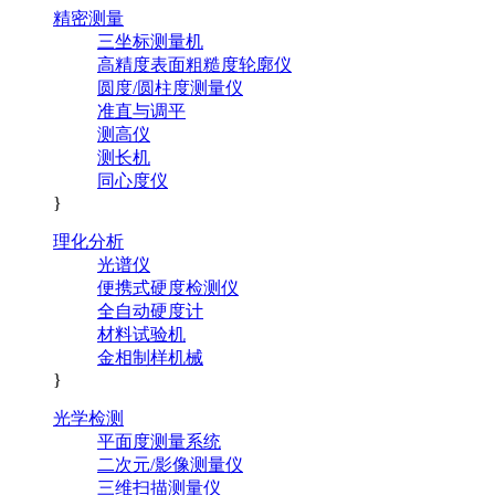
精密测量
三坐标测量机
高精度表面粗糙度轮廓仪
圆度/圆柱度测量仪
准直与调平
测高仪
测长机
同心度仪
}
理化分析
光谱仪
便携式硬度检测仪
全自动硬度计
材料试验机
金相制样机械
}
光学检测
平面度测量系统
二次元/影像测量仪
三维扫描测量仪