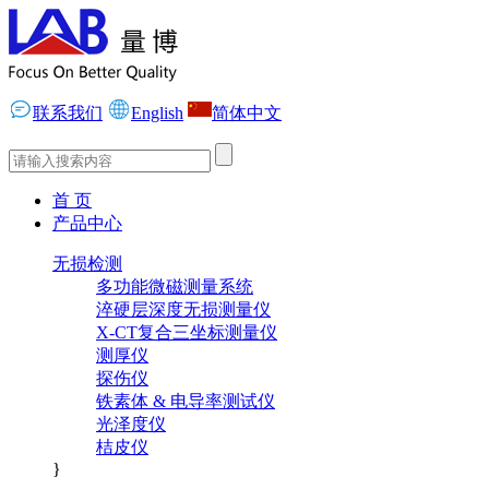
联系我们
English
简体中文
首 页
产品中心
无损检测
多功能微磁测量系统
淬硬层深度无损测量仪
X-CT复合三坐标测量仪
测厚仪
探伤仪
铁素体 & 电导率测试仪
光泽度仪
桔皮仪
}