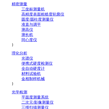
精密测量
三坐标测量机
高精度表面粗糙度轮廓仪
圆度/圆柱度测量仪
准直与调平
测高仪
测长机
同心度仪
}
理化分析
光谱仪
便携式硬度检测仪
全自动硬度计
材料试验机
金相制样机械
}
光学检测
平面度测量系统
二次元/影像测量仪
三维扫描测量仪