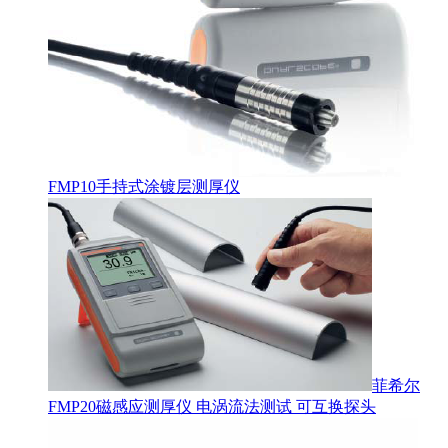
FMP10手持式涂镀层测厚仪
菲希尔
FMP20磁感应测厚仪 电涡流法测试 可互换探头