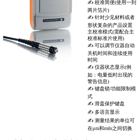
✍ 校准简便(使用一到
两片箔片)
✍ 针对少见材料或者
形状复杂的产品设置
主校准模式(需配合主
校准标准片使用)
✍ 可以调节仪器自动
关机时间和连续使用
时间
✍ 仪器状态显示(例
如：电量低时出现的
警告信息)
✍ 键盘锁/功能限制模
式
✍ 滑盖保护键盘
✍ 多语言显示
✍ 测量结果的单位可
在μm和mils之间切换