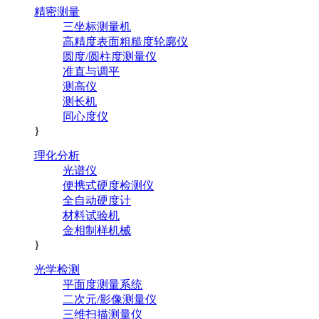
精密测量
三坐标测量机
高精度表面粗糙度轮廓仪
圆度/圆柱度测量仪
准直与调平
测高仪
测长机
同心度仪
}
理化分析
光谱仪
便携式硬度检测仪
全自动硬度计
材料试验机
金相制样机械
}
光学检测
平面度测量系统
二次元/影像测量仪
三维扫描测量仪