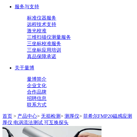
服务与支持
标准仪器服务
远程技术支持
激光校准
三维扫描仪测量服务
三坐标校准服务
三坐标应用培训
真品保障承诺
关于量博
量博简介
企业文化
合作品牌
招聘信息
联系方式
首页
>
产品中心
>
无损检测
>
测厚仪
>
菲希尔FMP20磁感应测
厚仪 电涡流法测试 可互换探头