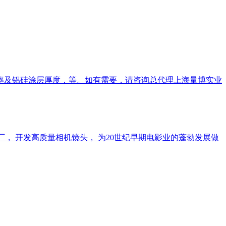
延伸率及铝硅涂层厚度，等。如有需要，请咨询总代理上海量博实业
透镜工厂， 开发高质量相机镜头， 为20世纪早期电影业的蓬勃发展做