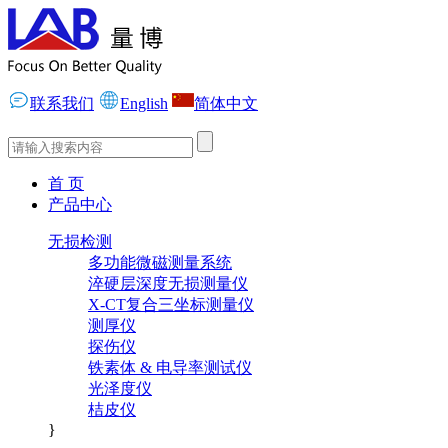
联系我们
English
简体中文
首 页
产品中心
无损检测
多功能微磁测量系统
淬硬层深度无损测量仪
X-CT复合三坐标测量仪
测厚仪
探伤仪
铁素体 & 电导率测试仪
光泽度仪
桔皮仪
}