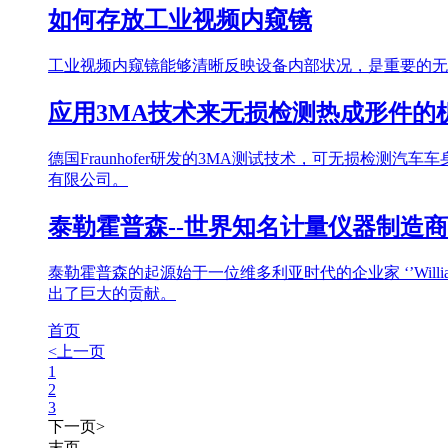
如何存放工业视频内窥镜
工业视频内窥镜能够清晰反映设备内部状况，是重要的无
应用3MA技术来无损检测热成形件的
德国Fraunhofer研发的3MA测试技术，可无损检
有限公司。
泰勒霍普森--世界知名计量仪器制造商
泰勒霍普森的起源始于一位维多利亚时代的企业家 ‘’Willi
出了巨大的贡献。
首页
<上一页
1
2
3
下一页>
末页