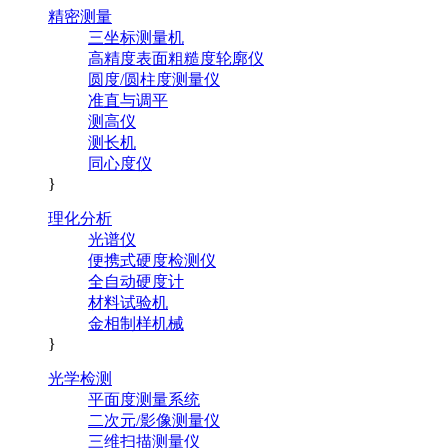
精密测量
三坐标测量机
高精度表面粗糙度轮廓仪
圆度/圆柱度测量仪
准直与调平
测高仪
测长机
同心度仪
}
理化分析
光谱仪
便携式硬度检测仪
全自动硬度计
材料试验机
金相制样机械
}
光学检测
平面度测量系统
二次元/影像测量仪
三维扫描测量仪