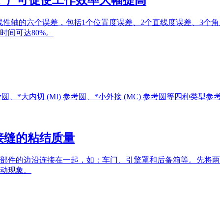
量线性轴的六个误差，包括1个位置度误差、2个直线度误差、3个
时间可达80%。
 参考圆、*大内切 (MI) 参考圆、*小外接 (MC) 参考圆等四种类型参
接缝的粘结质量
部件的边沿连接在一起，如：车门、引擎罩和后备箱等。先将两
动现象。